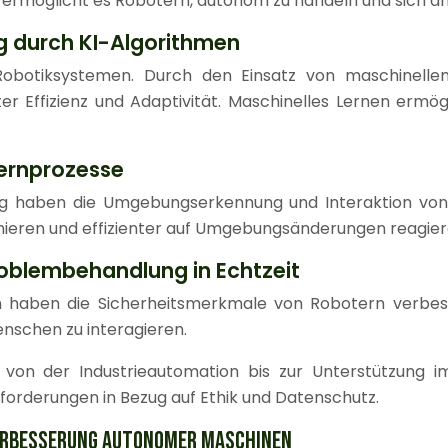
Dies ermöglicht es Robotern, autonom zu handeln und sich
g durch KI-Algorithmen
Robotiksystemen. Durch den Einsatz von maschinelle
er Effizienz und Adaptivität. Maschinelles Lernen ermö
Lernprozesse
ng haben die Umgebungserkennung und Interaktion von
ieren und effizienter auf Umgebungsänderungen reagier
oblembehandlung in Echtzeit
haben die Sicherheitsmerkmale von Robotern verbesse
enschen zu interagieren.
 der Industrieautomation bis zur Unterstützung im A
orderungen in Bezug auf Ethik und Datenschutz.
ERBESSERUNG AUTONOMER MASCHINEN